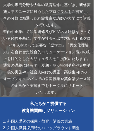
大学の専門分野や大学の教育理念に基づき、研修実
施大学のニーズに対応したプログラムをご提案し、
その分野に精通した経験豊富な講師が大学にて講義
を行います。
県内の企業にて語学研修及びビジネス研修を行って
いる経験を基に、学生が社会へ出て求められるグロ
ーバル人材として必要な「語学力」「異文化理解
力」を合わせた総合的
コミュニケーション能力の
向
上を目的としたカリキュラムをご提案いたします。
通常の講義に限らず、夏期・冬期特別講座や集中講
義の実施や、社会人向けの講座、高校生向けの
オープンキャンパスでの公開授業や英会話ブース等
の企画から実施までをトータルにサポート
いたします。
私たちがご提供する
教育機関向けソリューション
1. 外国人講師の採用・教育、講義の実施
2. 外国人職員採用時のバックグラウンド調査