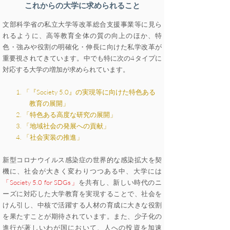
これからの大学に求められること
文部科学省の私立大学等改革総合支援事業等に見ら
れるように、高等教育全体の質の向上のほか、特
色・強みや役割の明確化・伸長に向けた私学改革が
重要視されてきています。中でも特に次の4タイプに
対応する大学の増加が求められています。
1. 「『Society 5.0』の実現等に向けた
特色ある
教育の展開」
2. 「特色ある高度な研究の展開」
3. 「地域社会の発展への貢献」
4. 「社会実装の推進」
新型コロナウイルス感染症の世界的な感染拡大を契
機に、社会が大きく変わりつつある中、大学には
「Society 5.0 for SDGs」
を共有し、新しい時代のニ
ーズに対応した大学教育を実現することで、社会を
けん引し、中核で活躍する人材の育成に大きな役割
を果たすことが期待されています。また、少子化の
進行が著しいわが国において、人への投資を加速