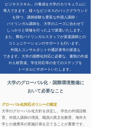
ビジネススキル」の養成を大学のカリキュラムに
導入できます。様々なビジネスのバックグラウンド
を持つ、講師経験も豊富な外国人講師・
バイリンガル講師を、大学のニーズに合わせて
しっかりと研修を行った上で派遣いたします。
また、弊社バイリンガルスタッフが派遣講師との
コミュニケーションのサポートも行います。
外国人コンサルタントや通訳者等の派遣も
できます。大学の国際化対応に必要な、書類の作成
や
人材育成、学生対応等の全てのステップを
トータルにサポートいたします。
大学のグローバル化・国際環境整備に
おいて必要なこと
グローバル化対応ポリシーの策定
大学のグローバル化方針を決定し、学生の外国語教
育、外国人講師の増員、職員の異文化教育、海外大
学との
連携等の実施計画を立てることが重要です。