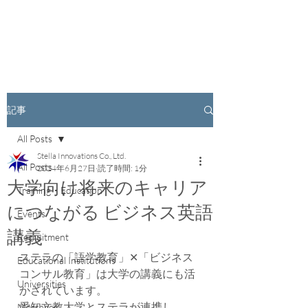
記事
All Posts
Stella Innovations Co., Ltd.
All Posts
2024年6月27日
読了時間: 1分
大学向け将来のキャリア
Training・Education
につながる ビジネス英語
Events
講義
Recruitment
ステラの「語学教育」✕「ビジネス
Educational Institutions
コンサル教育」は大学の講義にも活
Universities
かされています。
愛知文教大学とステラが連携し、
Messages