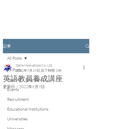
記事
All Posts
Stella Innovations Co., Ltd.
All Posts
2021年9月26日
読了時間: 0分
英語教員養成講座
Training・Education
更新日：
2022年6月9日
Events
Recruitment
Educational Institutions
Universities
Messages