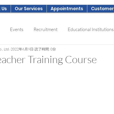
 Us
Our Services
Appointments
Customer
Events
Recruitment
Educational Institutions
., Ltd.
2022年6月9日
読了時間: 0分
eacher Training Course