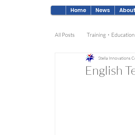
Home
News
About
All Posts
Training・Education
Messages
Stella Innovations Co
English T